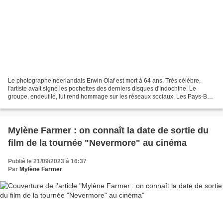
Le photographe néerlandais Erwin Olaf est mort à 64 ans. Très célèbre,
l'artiste avait signé les pochettes des derniers disques d'Indochine. Le
groupe, endeuillé, lui rend hommage sur les réseaux sociaux. Les Pays-Bas
sont en deuil. Le célèbre photographe...
Mylène Farmer : on connaît la date de sortie du
film de la tournée "Nevermore" au cinéma
Publié le 21/09/2023 à 16:37
Par
Mylène Farmer