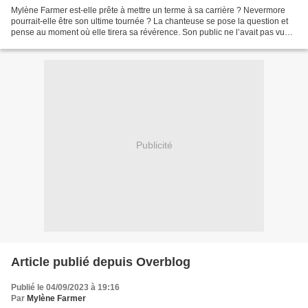
Mylène Farmer est-elle prête à mettre un terme à sa carrière ? Nevermore
pourrait-elle être son ultime tournée ? La chanteuse se pose la question et
pense au moment où elle tirera sa révérence. Son public ne l’avait pas vue
sur scène depuis 2019, Mylène...
Publicité
Article publié depuis Overblog
Publié le 04/09/2023 à 19:16
Par
Mylène Farmer