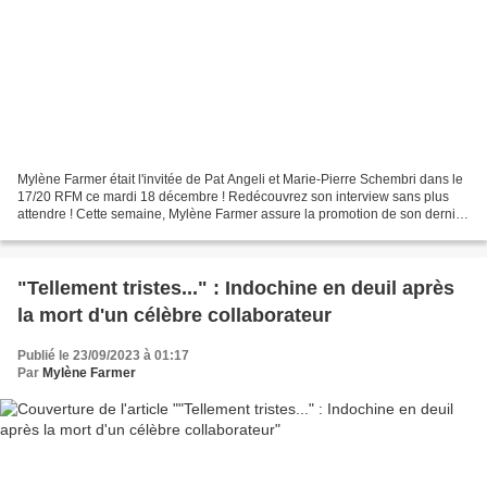
Mylène Farmer était l'invitée de Pat Angeli et Marie-Pierre Schembri dans le
17/20 RFM ce mardi 18 décembre ! Redécouvrez son interview sans plus
attendre ! Cette semaine, Mylène Farmer assure la promotion de son dernier
album "Désobéissance" et sa future...
"Tellement tristes..." : Indochine en deuil après
la mort d'un célèbre collaborateur
Publié le 23/09/2023 à 01:17
Par
Mylène Farmer