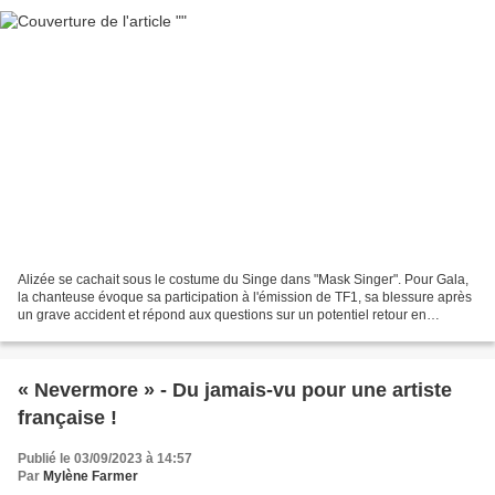
Alizée se cachait sous le costume du Singe dans "Mask Singer". Pour Gala,
la chanteuse évoque sa participation à l'émission de TF1, sa blessure après
un grave accident et répond aux questions sur un potentiel retour en
musique. Huit ans après son dernier...
« Nevermore » - Du jamais-vu pour une artiste
française !
Publié le 03/09/2023 à 14:57
Par
Mylène Farmer