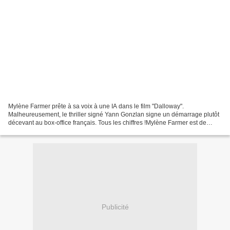
Mylène Farmer prête à sa voix à une IA dans le film "Dalloway".
Malheureusement, le thriller signé Yann Gonzlan signe un démarrage plutôt
décevant au box-office français. Tous les chiffres !Mylène Farmer est de
retour au cinéma. Mais ne la cherchez pas...
Publicité