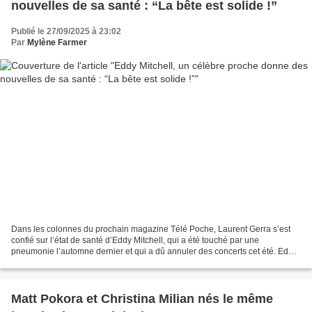
nouvelles de sa santé : “La bête est solide !”
Publié le 27/09/2025 à 23:02
Par
Mylène Farmer
Dans les colonnes du prochain magazine Télé Poche, Laurent Gerra s’est
confié sur l’état de santé d’Eddy Mitchell, qui a été touché par une
pneumonie l’automne dernier et qui a dû annuler des concerts cet été. Eddy
Mitchell a célébré ses 83 ans le 3 juillet...
Matt Pokora et Christina Milian nés le même