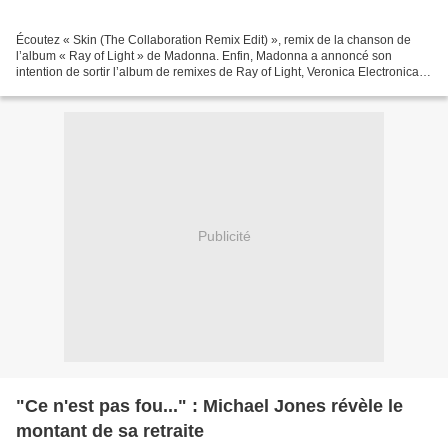
Écoutez « Skin (The Collaboration Remix Edit) », remix de la chanson de
l’album « Ray of Light » de Madonna. Enfin, Madonna a annoncé son
intention de sortir l’album de remixes de Ray of Light, Veronica Electronica.
Cet album avait été mis de côté pendant...
Publicité
"Ce n'est pas fou..." : Michael Jones révèle le
montant de sa retraite