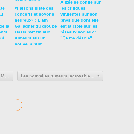
Alizée se confie sur
 Je
«Faisons juste des
les critiques
au
concerts et soyons
virulentes sur son
heureux» : Liam
physique dont elle
de la
Gallagher du groupe
est la cible sur les
ants
Oasis met fin aux
réseaux sociaux :
s à
rumeurs sur un
"Ça me désole"
nouvel album
Avec le single 'C'est à qui le tour', Mylène Farmer annonce la sortie prochaine de son 13ᵉ album
Les nouvelles rumeurs incroyables et alléchantes sur le nouveau single de Mylène Farmer