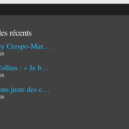
les récents
Audrey Crespo-Mara recalée par Zinédine Zidane, Jean-Jacques Goldman et Mylène Farmer ! “Je piétine un peu”
026
Phil Collins : « Je buvais du vin au réveil. En 2024, j'étais au bord de la mort ; mes enfants ont été appelés à mon chevet »
026
«Faisons juste des concerts et soyons heureux» : Liam Gallagher du groupe Oasis met fin aux rumeurs sur un nouvel album
026