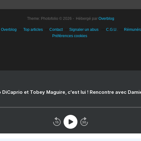
Theme: Photofolio © 2026 - Hébergé par
Overblog
r Overblog
Top articles
Contact
Signaler un abus
C.G.U.
Rémunérat
Préférences cookies
 DiCaprio et Tobey Maguire, c'est lui ! Rencontre avec Dam