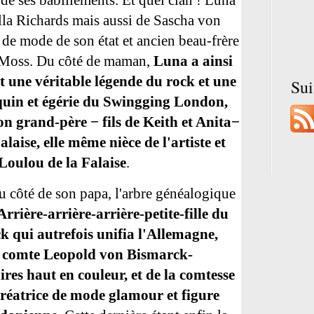
 de ses babillements. Et quel clan ! Luna
Ella Richards mais aussi de Sascha von
de mode de son état et ancien beau-frère
Moss. Du côté de maman,
Luna a ainsi
t une véritable légende du rock et une
Su
uin et égérie du Swingging London,
n grand-père − fils de Keith et Anita−
laise, elle même nièce de l'artiste et
Loulou de la Falaise
.
du côté de son papa, l'arbre généalogique
Arrière-arrière-arrière-petite-fille du
k qui autrefois unifia l'Allemagne,
e du comte Leopold von Bismarck-
es haut en couleur, et de la comtesse
réatrice de mode glamour et figure