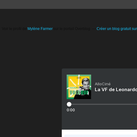
Voir le profil de
Mylène Farmer
sur le portail Overblog
Créer un blog gratuit su
AlloCiné
La VF de Leonardo
0:00