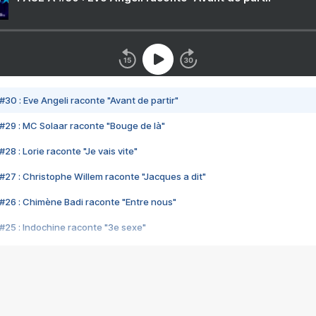
#30 : Eve Angeli raconte "Avant de partir"
#29 : MC Solaar raconte "Bouge de là"
28 : Lorie raconte "Je vais vite"
#27 : Christophe Willem raconte "Jacques a dit"
#26 : Chimène Badi raconte "Entre nous"
#25 : Indochine raconte "3e sexe"
#24 : Zaho raconte "C'est chelou"
#23 : Patrick Bruel raconte "Au café des délices"
#22 : Kyo raconte "Le chemin"